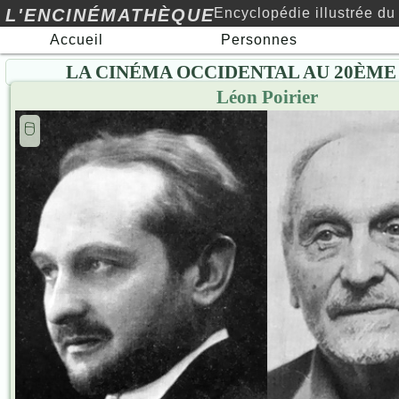
L'ENCINÉMATHÈQUE
Encyclopédie illustrée du
Accueil
Personnes
cinéma au xxe siècle…
LA CINÉMA OCCIDENTAL AU 20ÈME
Léon Poirier
🖯