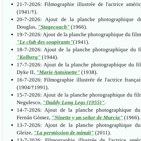
21-7-2026: Filmographie illustrée de l'actrice amér
(1941/†).
20-7-2026: Ajout de la planche photographique 
Douglas,
"Stagecoach"
(1966).
19-7-2026: Ajout de la planche photographique du film
"Le club des soupirants"
(1941).
18-7-2026: Ajout de la planche photographique du fi
"Kolberg"
(1944).
17-7-2026: Ajout de la planche photographique du f
Dyke II,
"Marie Antoinette"
(1938).
16-7-2026: Filmographie illustrée de l'actrice frança
(1904/†1991).
15-7-2026: Ajout de la planche photographique du fi
Negulesco,
"Daddy Long Legs (1955)"
.
14-7-2026: Ajout de la planche photographique du
Fernán Gómez,
"Ninette y un señor de Murcia"
(1966).
13-7-2026: Ajout de la planche photographique du
Gleize,
"La permission de minuit"
(2011).
13-7-2026: Filmographie illustrée de l'actrice amé