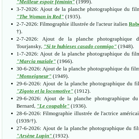
"Meilleur espoir féminin"
(1999).
3-7-2026: Ajout de la planche photographique du fil
"The Woman in Red"
(1935).
2-7-2026: Filmographie illustrée de l'acteur italien
Robe
†).
2-7-2026: Ajout de la planche photographique 
Tourjansky,
"Si te hubieses casado conmigo"
(1948).
1-7-2026: Ajout de la planche photographique du fil
"Marcia nuziale"
(1966).
30-6-2026: Ajout de la planche photographique du fil
"Monseigneur"
(1949).
29-6-2026: Ajout de la planche photographique du fi
"Zigoto et la locomotive"
(1912).
29-6-2026: Ajout de la planche photographique d
Bernard,
"Le coupable"
(1936).
28-6-2026: Filmographie illustrée de l'actrice améric
(1939/†).
27-6-2026: Ajout de la planche photographique du fi
"Arsène Lupin"
(1932).