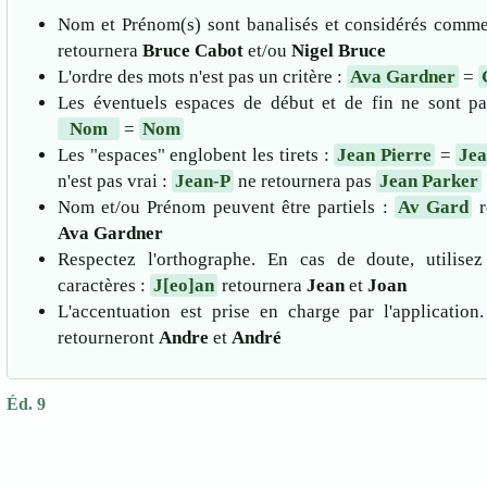
Nom et Prénom(s) sont banalisés et considérés comm
retournera
Bruce Cabot
et/ou
Nigel Bruce
L'ordre des mots n'est pas un critère :
Ava Gardner
=
Les éventuels espaces de début et de fin ne sont pa
Nom
=
Nom
Les "espaces" englobent les tirets :
Jean Pierre
=
Jea
n'est pas vrai :
Jean-P
ne retournera pas
Jean Parker
Nom et/ou Prénom peuvent être partiels :
Av Gard
r
Ava Gardner
Respectez l'orthographe. En cas de doute, utilise
caractères :
J[eo]an
retournera
Jean
et
Joan
L'accentuation est prise en charge par l'application
retourneront
Andre
et
André
Éd. 9