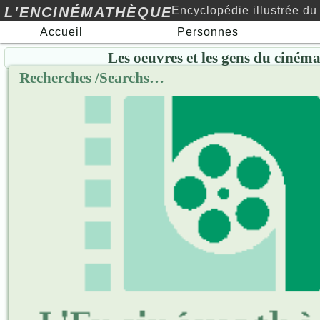
L'ENCINÉMATHÈQUE
Encyclopédie illustrée du
Accueil
Personnes
cinéma au xxe siècle…
Les oeuvres et les gens du ciném
Recherches /Searchs…