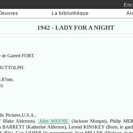
Enc
Oeuvres
La bibliothèque
Ai
1942 - LADY FOR A NIGHT
 de Garrett FORT.
id BUTTOLPH.
S.87mn.
).
ic Pictures.U.S.A..
' Blake Alderson),
John WAYNE
(Jackson Morgan), Philip MER
BARRETT (Katherine Alderson), Leonid KINSKEY (Boris, le garde d
 (Flo), Guy USHER (le gouverneur), Ivan MILLER (Dickson, le m