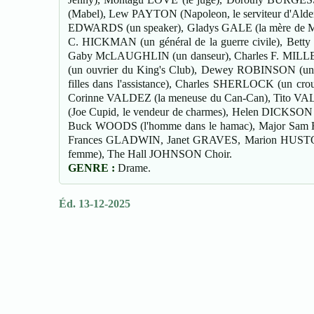
(Mabel), Lew PAYTON (Napoleon, le serviteur d'Al
EDWARDS (un speaker), Gladys GALE (la mère de Ma
C. HICKMAN (un général de la guerre civile), Betty 
Gaby McLAUGHLIN (un danseur), Charles F. MILLER 
(un ouvrier du King's Club), Dewey ROBINSON (un
filles dans l'assistance), Charles SHERLOCK (un 
Corinne VALDEZ (la meneuse du Can-Can), Tito VA
(Joe Cupid, le vendeur de charmes), Helen DICKSON 
Buck WOODS (l'homme dans le hamac), Major Sa
Frances GLADWIN, Janet GRAVES, Marion HUSTON
femme), The Hall JOHNSON Choir.
GENRE :
Drame.
Éd. 13-12-2025