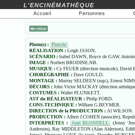
L'ENCINÉMATHÈQUE
Accueil
Personnes
Photo(s) :
Planche
RÉALISATION :
Leigh JASON.
SCÉNARIO :
Isabel DAWN, Boyce de GAW, histoire
IMAGE :
Norbert BRODINE.NB.
MUSIQUE :
Cy FEUER (direction musicale), Dav
CHORÉGRAPHIE :
Dave GOULD.
MONTAGE :
Murray SELDEEN (sup;), Ernest NIM
DÉCORS :
John Victor MACKAY (direction artistique
COSTUMES :
Walter PLUNKETT.
AST du RÉALISATEUR :
Philip FORD.
CONS-TECHNIQUE :
William G.BEYMER.
DIRECTION de la PRODUCTION :
Al WILSON.
PRODUCTION :
Albert J.COHEN (associée), Republ
INTERPRÈTES :
Joan BLONDELL
(Jenny 'Jen
Anderson), Ray MIDDLETON (Alan Alderson), Edith 
Jenny), Montagu LOVE (le juge), Dorothy BURGESS