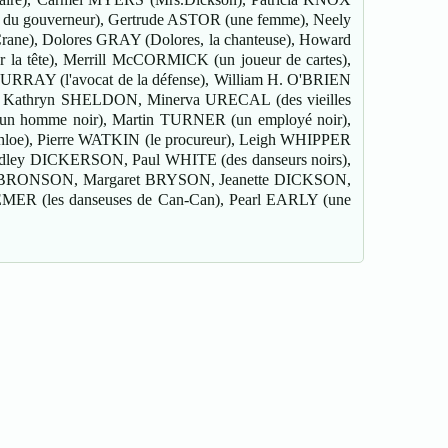
du gouverneur), Gertrude ASTOR (une femme), Neely
ne), Dolores GRAY (Dolores, la chanteuse), Howard
r la tête), Merrill McCORMICK (un joueur de cartes),
RRAY (l'avocat de la défense), William H. O'BRIEN
), Kathryn SHELDON, Minerva URECAL (des vieilles
(un homme noir), Martin TURNER (un employé noir),
oe), Pierre WATKIN (le procureur), Leigh WHIPPER
 Dudley DICKERSON, Paul WHITE (des danseurs noirs),
y BRONSON, Margaret BRYSON, Jeanette DICKSON,
 (les danseuses de Can-Can), Pearl EARLY (une