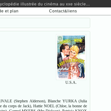
yclopédie illustrée du cinéma au xxe siècle…
de
et plan
Contact&liens
🖯
U.S.A.
IVALE (Stephen Alderson), Blanche YURKA (Julia
u corps de Jack), Hattie NOEL (Chloe, la bonne de
aire), Carmel MYERS (Mrs.Dickson), Patricia KNOX