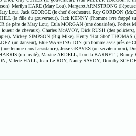
derson), Marilyn HARE (Mary Lou), Margaret ARMSTRONG (l'épouse 
ry Lou), Jack GEORGE (le chef d'orchestre), Roy GORDON (Mr.Cra
HILL (la fille du gouverneur), Jack KENNY (l'homme ivre frappé su
(le père de Mary Lou), Eula MORGAN (une douairière), Forbes MU
 loueur de chevaux), Charles McAVOY, Dick RUSH (des policiers
croupier), Mickey SIMPSON (Big Mike), Henry 'Hot Shot' THOMAS 
LDEZ (un danseur), Blue WASHINGTON (un homme assis près de Chl
(une femme dans l'assistance), Jesse GRAVES (un serviteur noir),
m HARRIS (un invité), Maxine ARDELL, Loretta BARNETT, Bunn
, Valerie HALL, Jean Le ROY, Nancy SAVOY, Dorothy SCHOEMER