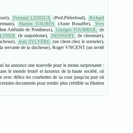
ourt),
Fernand LEDOUX
(Prof.Piétrefond),
Richard
ermain),
Marion TOURÈS
(Anne Bouaffre),
Yves
me Adélaïde de Ponthieux),
Georges TOURREIL
(le
ALTHER
(le majordome),
HENNERY
(le chemisier),
uchesse),
Jean SYLVÈRE
(un client chez le serrurier),
la servante de la duchesse), Roger VNCENT (un invité
 qui lui annonce une nouvelle pour le moins surprenante :
dans le monde feutré et luxueux de la haute société, où
re avec délice les courbettes de sa cour jusqu'au jour où
 certains documents pour rendre plus crédible sa filiation