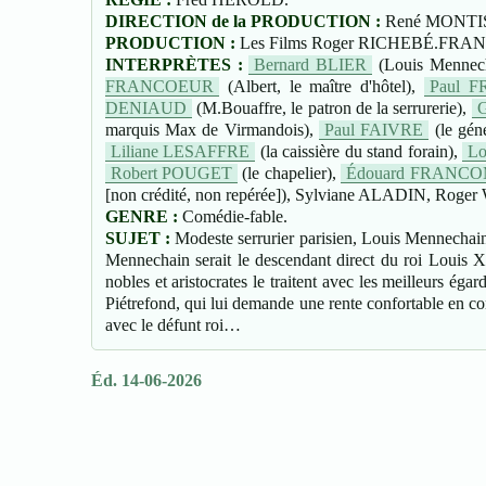
DIRECTION de la PRODUCTION :
René MONTI
PRODUCTION :
Les Films Roger RICHEBÉ.FRA
INTERPRÈTES :
Bernard BLIER
(Louis Mennecha
FRANCOEUR
(Albert, le maître d'hôtel),
Paul 
DENIAUD
(M.Bouaffre, le patron de la serrurerie),
G
marquis Max de Virmandois),
Paul FAIVRE
(le gén
Liliane LESAFFRE
(la caissière du stand forain),
L
Robert POUGET
(le chapelier),
Édouard FRANC
[non crédité, non repérée]), Sylviane ALADIN, Roger 
GENRE :
Comédie-fable.
SUJET :
Modeste serrurier parisien, Louis Mennechain 
Mennechain serait le descendant direct du roi Louis XV
nobles et aristocrates le traitent avec les meilleurs ég
Piétrefond, qui lui demande une rente confortable en cont
avec le défunt roi…
Éd. 14-06-2026