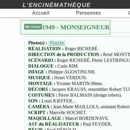
L'ENCINÉMATHÈQUE
Accueil
Personnes
1949 - MONSEIGNEUR
🖯
Photo(s) :
Planche
RÉALISATION :
Roger RICHEBÉ.
DIRECTION de la PRODUCTION :
René MONTI
SCÉNARIO :
Roger RICHEBÉ, Pierre LESTRINGU
DIALOGUE :
Carlo RIM.
IMAGE :
Philippe AGOSTINI.NB.
MUSIQUE :
Henri VERDUN.
MONTAGE :
Yvonne MARTIN.96mn.
DÉCORS :
Jacques KRAUSS, ensemblier Robert 
COSTUMES :
Pierre BALMAIN (design robers).
SON :
Louis KIEFFER, .
CAMÉRA :
Jean-Marie MAILLOLS, assistant Rob
SCRIPT :
Marcelle HOCHET.
MAQUILLAGE :
Marcel BORDENAVE.
AST du RÉALISATEUR :
Paul FEYDER.
RÉGIE :
Fred HÉROLD.