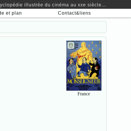
yclopédie illustrée du cinéma au xxe siècle…
de
et plan
Contact&liens
🖯
France