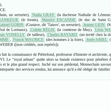
S.
NCE.
in, un serrurier),
Nadia GRAY
(la duchesse Nathalie de Lémonc
FRANKEUR
(le forain),
Maurice ESCANDE
(le duc de Saint G
abriel GOBIN
(Gustave, dit 'Tatave', un serrurier),
Jeanne LION
(M
éral de Lormaux),
Colette RÉGIS
(la comtesse de Muy),
Léon W
ouis VONELLY
(le tailleur),
Charles BAYARD
(un invité chez la d
OMME
,
Franck MAURICE
(des hommes à la foire),
Josée ARIEL
(
WEBER ([non crédités, non repérés]).
fait la connaissance de Piétrefond, professeur d'histoire et archiviste,
I. Le "royal artisan" quitte alors sa banale existence pour pénétrer 
ards et le plus grand respect. Juché sur son piédestal, Mennechain savou
repartie des services rendus, lui annonce qu'il a été obligé de falsifier