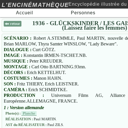
L'ENCINÉMATHÈQUE
Encyclopédie illustrée du
Accueil
Personnes
cinéma au xxe siècle…
1936 - GLÜCKSKINDER / LES GA
(Laissez faire les femmes)
SCÉNARIO :
Robert A.STEMMLE, Paul MARTIN, nouvelle d
Brian MARLOW, Thyra Samter WINSLOW, "Lady Beware".
DIALOGUE :
Curt GÖTZ.
IMAGE :
Konstantin IRMEN-TSCHET.NB.
MUSIQUE :
Peter KREUDER.
MONTAGE :
Carl Otto BARTNING.93mn.
DÉCORS :
Erich KETTELHUT.
COSTUMES :
Manon HAHN.
SON :
Fritz THIERY, Erich LEISTNER.
CAMÉRA :
Erich SCHMIDTKE.
PRODUCTION :
Universum Films AG, Alliance C
Européenne.ALLEMAGNE, FRANCE.
1 : Version allemande
Photo(s) :
Planche
RÉALISATION :
Paul MARTIN.
AST du RÉALISATEUR :
Paul ZILS.