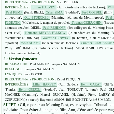
DIRECTION de la PRODUCTION :
Max PFEIFFER.
INTERPRÈTES :
Lilian HARVEY
(Ann Garden/la nièce de Jackson),
Wil
Paul KEMP
(Frank Black),
Oskar SIMA
(Stoddard),
Fred GOEBEL
(Bill),
un reporter),
Otto STOECKEL
(Manning, l'éditeur du Morningpost),
Paul
FLORATH
(Mr.Jackson, le magnat du pétrole),
Thomas CZIRUCHIN
(Brown, 
domestique), Jack DIEHL,
Paul REHKOPF
(des collègues du Morning Post)
d'état civil),
Hermann MEYER-FALKOW
(le standardiste du Morning P
restaurateur au tribunal),
Walter STEINWEG
(le barman), Carl MERZNIC
reporters),
Wolf ACKVA
(le secrétaire de Jackson),
Günther BRACKMAN
Willy BRÜDJAM (un policier chez Jackson), Albert KARCHOW (l'asse
fonctionnaire au tribunal).
2 : Version française
RÉALISATION :
Paul MARTIN, Jacques NATANSON.
DIALOGUE :
Jacques NATANSON.
LYRIQUES :
Jean BOYER.
DIRECTION de la PRODUCTION :
Raoul PLOQUIN.
INTERPRÈTES :
Lilian HARVEY
(Ann Garden),
Henri GARAT
(Gil Ta
(Frank),
Henri GUISOL
(Stodard), Jean TOULOUT (le juge), Paul OLLI
MAGNIER (Manning), Marcel DUHAMEL (Hopkins), Pierre LABRY (le 
CZIRUCHIN (le boxeur), Raymond AIMOS, Bill-BOCKETT, André SIMÉON.
SUJET :
Gil, reporter au Morning Post, est envoyé au Tribunal pou
judiciaire. Pour éviter à une jeune fille, Ann, d'être arrêtée pour v