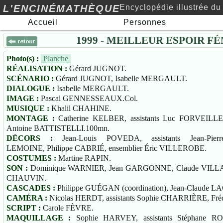
L'ENCINÉMATHÈQUE
Encyclopédie illustrée du
Accueil
Personnes
cinéma au xxe siècle…
1999 - MEILLEUR ESPOIR F
Photo(s) :
Planche
RÉALISATION :
Gérard JUGNOT.
SCÉNARIO :
Gérard JUGNOT, Isabelle MERGAULT.
DIALOGUE :
Isabelle MERGAULT.
IMAGE :
Pascal GENNESSEAUX.Col.
MUSIQUE :
Khalil CHAHINE.
MONTAGE :
Catherine KELBER, assistants Luc FORVEILLE
Antoine BATTISTELLI.100mn.
DÉCORS :
Jean-Louis POVEDA, assistants Jean-Pierr
LEMOINE, Philippe CABRIÉ, ensemblier Éric VILLEROBE.
COSTUMES :
Martine RAPIN.
SON :
Dominique WARNIER, Jean GARGONNE, Claude VILLAND
CHAUVIN.
CASCADES :
Philippe GUÉGAN (coordination), Jean-Claude LA
CAMÉRA :
Nicolas HERDT, assistants Sophie CHARRIÈRE, F
SCRIPT :
Carole FÈVRE.
MAQUILLAGE :
Sophie HARVEY, assistants Stéphane RO