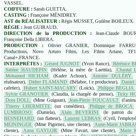
VASSEL.
COIFFURE :
Sarah GUETTA.
CASTING :
Françoise MÉNIDREY.
AST du RÉALISATEUR :
Régis MUSSET, Guilène BOILEUX.
RÉGIE :
Jean GUIRAUD.
DIRECTION de la PRODUCTION :
Jean-Claude BOURL
Françoise Della LIBERA.
PRODUCTION :
Olivier GRANIER, Dominique FARRUG
Productions, Novo Arturo Films, Les Films Ariane, TF1
Canal+.FRANCE.
INTERPRÈTES :
Gérard JUGNOT
(Yvon Rance),
Bérénice 
Sabine HAUDEPIN
(Hélène, la mère de Laetitia),
Chantal
Mohamed HICHAM
(Kader Achour),
Antoine DULÉRY
(
réalisateur),
Didier FLAMAND
(Bélabre, l e producteur),
Danie
cafetier),
Hubert SAINT-MACARY
(Loïck),
Philippe BEGLIA
Sylvie GRANOTIER
(Claudia, la chargée de presse),
Ticky 
Dora DOLL
(Mme Guiguan),
Jean-Pierre FOUCAULT
(l'anima
Thierry LHERMITTE
(un comédien),
Philippe de BROCA
LUMBROSO
(Daniela),
Alain BEVERINI
(le patron du t
BESNEHARD
(un flatteur),
Laurent LEBRAS
(Cyril, l'employ
MEININGER
(Mme Pigrenez, une cliente),
Anne-Marie JABR
cliente),
Anna GAYLOR
(Mme Favart, une cliente),
Marie