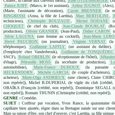
Cloarec, la cliente aux cheveux bleus),
Élise OTZENBERGER
(Ju
Patrice JUIFF
(Marco, le 1er assistant),
Arthur JUGNOT
(Alex)
(Marie, l'assistante de décoration),
Carole BRENNER
(la ma
RINGRESSI
(Anna, la fille de Laetitia),
Marc BERTOLINI
,
techniciens),
Christophe ROUZAUD
,
Michel DODANE
(d
CHOQUET
(le chef du club),
Jean-Claude BOURLAT
(Ron
production),
Olivier GRANIER
(Jean-Paul),
Didier CARON
(
Silvie LAGUNA
(une femme au cocktell),
Jean-Marie LER
Hervé PAUCHON
(un journaliste),
Virginie VERNAT
(la
téléphonique),
Guillaume LAFFLY
(un assistant du théâtre),
(l'employée chez Vanderbrouk),
Guillaume de TONQUÉDEC
SNCF),
Roland OBERLIN
(le réceptionniste de l'hôtel),
Sébasti
d'étage),
Pétronille MOSS
(la secrétaire de production),
L
automobiliste),
Marie-France DUHOUX
(la passante 
HECKENDORN
,
Michèle GARCIA
(le couple d'acheteurs),
acheteur),
Marie-Olga ANDRIEUX
(une cliente), Claire CHIRON
non repérée]), Michel B.DUPERIAL (le vigile du club [crédité, 
OBAÏKA (François [crédité, non repéré]), Dominique SEGALL (un 
non repéré]), Romain THUNIN (Christophe [crédité, non repéré]).
GENRE :
Comédie.
SUJET :
Coiffeur par vocation, Yvon Rance, la quarantaine él
capillaire bien ajustée, règne dans sa Bretagne natale sur une clien
Mais sa raison d'être, son chef d'oeuvre, c'est Laetitia, sa fille unique