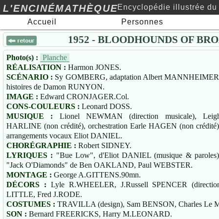
L'ENCINÉMATHÈQUE
Encyclopédie illustrée du
Accueil
Personnes
cinéma au xxe siècle…
1952 - BLOODHOUNDS OF BR
Photo(s) :
Planche
RÉALISATION :
Harmon JONES.
SCÉNARIO :
Sy GOMBERG, adaptation Albert MANNHEIMER
histoires de Damon RUNYON.
IMAGE :
Edward CRONJAGER.Col.
CONS-COULEURS :
Leonard DOSS.
MUSIQUE :
Lionel NEWMAN (direction musicale), Leig
HARLINE (non crédité), orchestration Earle HAGEN (non crédité)
arrangements vocaux Eliot DANIEL.
CHORÉGRAPHIE :
Robert SIDNEY.
LYRIQUES :
"Bue Low", d'Eliot DANIEL (musique & paroles)
"Jack O'Diamonds" de Ben OAKLAND, Paul WEBSTER.
MONTAGE :
George A.GITTENS.90mn.
DÉCORS :
Lyle R.WHEELER, J.Russell SPENCER (direction 
LITTLE, Fred J.RODE.
COSTUMES :
TRAVILLA (design), Sam BENSON, Charles Le MA
SON :
Bernard FREERICKS, Harry M.LEONARD.