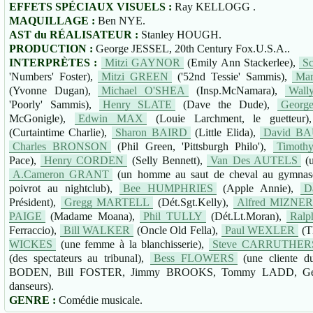
EFFETS SPÉCIAUX VISUELS :
Ray KELLOGG .
MAQUILLAGE :
Ben NYE.
AST du RÉALISATEUR :
Stanley HOUGH.
PRODUCTION :
George JESSEL, 20th Century Fox.U.S.A..
INTERPRÈTES :
Mitzi GAYNOR
(Emily Ann Stackerlee),
S
'Numbers' Foster),
Mitzi GREEN
('52nd Tessie' Sammis),
Ma
(Yvonne Dugan),
Michael O'SHEA
(Insp.McNamara),
Wal
'Poorly' Sammis),
Henry SLATE
(Dave the Dude),
Georg
McGonigle),
Edwin MAX
(Louie Larchment, le guetteur
(Curtaintime Charlie),
Sharon BAIRD
(Little Elida),
David B
Charles BRONSON
(Phil Green, 'Pittsburgh Philo'),
Timot
Pace),
Henry CORDEN
(Selly Bennett),
Van Des AUTELS
(u
A.Cameron GRANT
(un homme au saut de cheval au gymnas
poivrot au nightclub),
Bee HUMPHRIES
(Apple Annie),
D
Président),
Gregg MARTELL
(Dét.Sgt.Kelly),
Alfred MIZNE
PAIGE
(Madame Moana),
Phil TULLY
(Dét.Lt.Moran),
Ral
Ferraccio),
Bill WALKER
(Oncle Old Fella),
Paul WEXLER
(T
WICKES
(une femme à la blanchisserie),
Steve CARRUTHER
(des spectateurs au tribunal),
Bess FLOWERS
(une cliente d
BODEN, Bill FOSTER, Jimmy BROOKS, Tommy LADD, Ge
danseurs).
GENRE :
Comédie musicale.