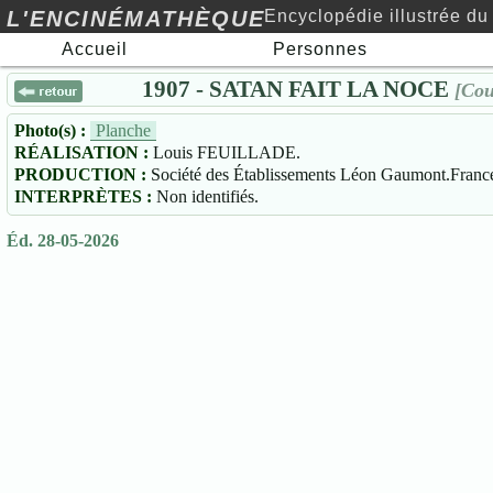
L'ENCINÉMATHÈQUE
Encyclopédie illustrée du
Accueil
Personnes
cinéma au xxe siècle…
1907 - SATAN FAIT LA NOCE
[Cou
Photo(s) :
Planche
RÉALISATION :
Louis FEUILLADE.
PRODUCTION :
Société des Établissements Léon Gaumont.Franc
INTERPRÈTES :
Non identifiés.
Éd. 28-05-2026