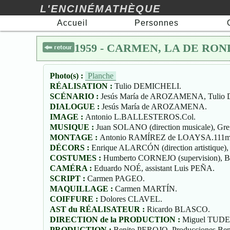
L'ENCINÉMATHÈQUE
Accueil
Personnes
1959 - CARMEN, LA DE ROND
Photo(s) :
Planche
RÉALISATION :
Tulio DEMICHELI.
SCÉNARIO :
Jesús María de AROZAMENA, Tulio 
DIALOGUE :
Jesús María de AROZAMENA.
IMAGE :
Antonio L.BALLESTEROS.Col.
MUSIQUE :
Juan SOLANO (direction musicale), Gr
MONTAGE :
Antonio RAMÍREZ de LOAYSA.111m
DÉCORS :
Enrique ALARCÓN (direction artistique)
COSTUMES :
Humberto CORNEJO (supervision),
CAMÉRA :
Eduardo NOÉ, assistant Luis PEÑA.
SCRIPT :
Carmen PAGEO.
MAQUILLAGE :
Carmen MARTÍN.
COIFFURE :
Dolores CLAVEL.
AST du RÉALISATEUR :
Ricardo BLASCO.
DIRECTION de la PRODUCTION :
Miguel TUDE
PRODUCTION :
Benito PEROJO, Producciones Be