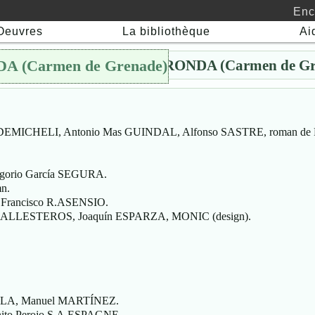
Enc
Oeuvres
La bibliothèque
Ai
1959 - CARMEN, LA DE RONDA (Carmen de Gr
A (Carmen de Grenade)
🖯
DEMICHELI, Antonio Mas GUINDAL, Alfonso SASTRE, roman de 
egorio García SEGURA.
n.
, Francisco R.ASENSIO.
 BALLESTEROS, Joaquín ESPARZA, MONIC (design).
LA, Manuel MARTÍNEZ.
nito Perojo S.A.ESPAGNE.