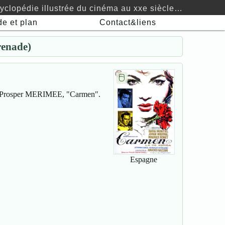
yclopédie illustrée du cinéma au xxe siècle…
de
et plan
Contact&liens
enade)
🖯
Prosper MERIMEE, "Carmen".
Espagne