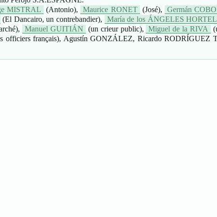
rge MISTRAL
(Antonio),
Maurice RONET
(José),
Germán COBO
(El Dancairo, un contrebandier),
María de los ÁNGELES HORT
arché),
Manuel GUITIÁN
(un crieur public),
Miguel de la RIVA
(
s officiers français), Agustín GONZÁLEZ, Ricardo RODRÍGUEZ T