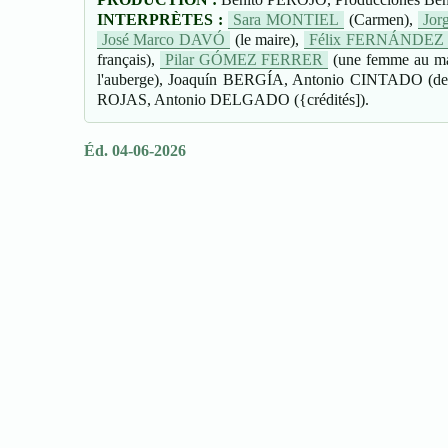
INTERPRÈTES :
Sara MONTIEL
(Carmen),
Jo
José Marco DAVÓ
(le maire),
Félix FERNÁNDEZ
français),
Pilar GÓMEZ FERRER
(une femme au m
l'auberge), Joaquín BERGÍA, Antonio CINTADO (de
ROJAS, Antonio DELGADO ({crédités]).
Éd. 04-06-2026