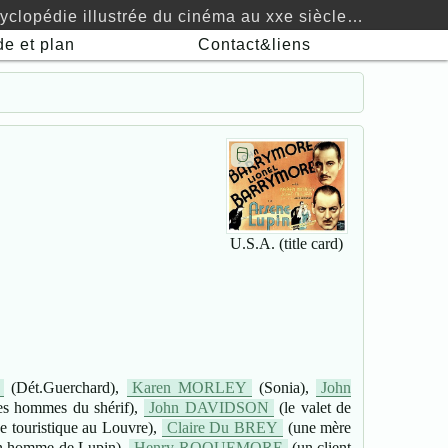
yclopédie illustrée du cinéma au xxe siècle…
de
et plan
Contact&liens
🖯
U.S.A. (title card)
(Dét.Guerchard),
Karen MORLEY
(Sonia),
John
s hommes du shérif),
John DAVIDSON
(le valet de
e touristique au Louvre),
Claire Du BREY
(une mère
n homme de Lupin),
Henry ROQUEMORE
(un client