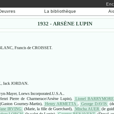
Enc
Oeuvres
La bibliothèque
Ai
1932 - ARSÈNE LUPIN
BLANC, Francis de CROISSET.
K, Jack JORDAN.
-Mayer, Loews Incorporated.U.S.A..
enri Pierre de Charmerace/Arsène Lupin),
Lionel BARRYMORE
(Gaston Gourney-Martin),
Henry ARMETTA
,
George DAVIS
(de
Jane IRVING
(Marie, la fille de Guerchard),
Mischa AUER
(le guid
odore LORCH
(le valet de Lupin),
Georges RENAVENT
(Duval, u