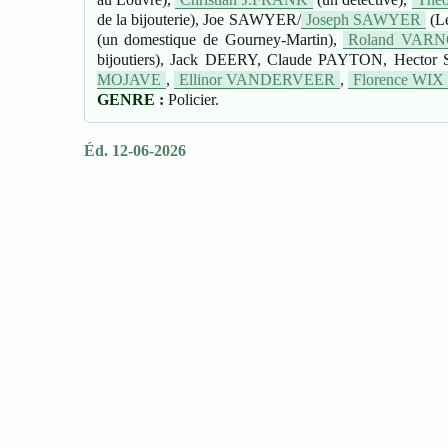
de la bijouterie), Joe SAWYER/
Joseph SAWYER
(Le
(un domestique de Gourney-Martin),
Roland VAR
bijoutiers), Jack DEERY, Claude PAYTON, Hector
MOJAVE
,
Ellinor VANDERVEER
,
Florence WIX
GENRE :
Policier.
Éd. 12-06-2026