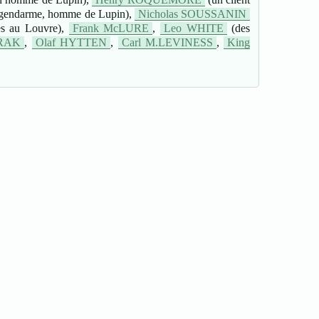
 gendarme, homme de Lupin),
Nicholas SOUSSANIN
es au Louvre),
Frank McLURE
,
Leo WHITE
(des
ORAK
,
Olaf HYTTEN
,
Carl M.LEVINESS
,
King