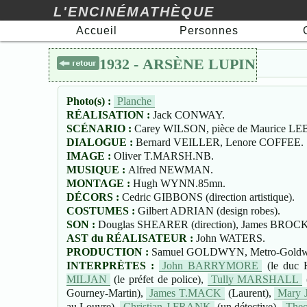
L'ENCINÉMATHÈQUE
Accueil
Personnes
1932 - ARSÈNE LUPIN
🖯
Photo(s) :
Planche
RÉALISATION :
Jack CONWAY.
SCÉNARIO :
Carey WILSON, pièce de Maurice LE
DIALOGUE :
Bernard VEILLER, Lenore COFFEE.
IMAGE :
Oliver T.MARSH.NB.
MUSIQUE :
Alfred NEWMAN.
MONTAGE :
Hugh WYNN.85mn.
DÉCORS :
Cedric GIBBONS (direction artistique).
COSTUMES :
Gilbert ADRIAN (design robes).
SON :
Douglas SHEARER (direction), James BROC
AST du RÉALISATEUR :
John WATERS.
PRODUCTION :
Samuel GOLDWYN, Metro-Goldwyn
INTERPRÈTES :
John BARRYMORE
(le duc H
MILJAN
(le préfet de police),
Tully MARSHALL
Gourney-Martin),
James T.MACK
(Laurent),
Mary 
au Louvre),
Christian J.FRANK
(un détective),
The