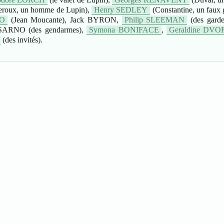
roux, un homme de Lupin),
Henry SEDLEY
(Constantine, un faux
NO
(Jean Moucante), Jack BYRON,
Philip SLEEMAN
(des gard
 SARNO (des gendarmes),
Symona BONIFACE
,
Geraldine DV
(des invités).