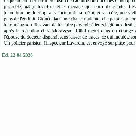
risque de tourner court en raison de l'attitude obstinée des Cuno qui 
propriété, malgré les offres et les menaces qui leur ont été faites. Le
jeune homme de vingt ans, facteur de son état, et sa mère, une vieil
gens de l'endroit. Clouée dans une chaise roulante, elle passe son temp
lui ramène son fils avant de les faire parvenir à leurs légitimes desti
après la réception chez Morasseau, Filiol meurt dans un étrange a
l'épouse du docteur disparaît sans laisser de traces, ce qui inquiète 
Un policier parisien, l'inspecteur Lavardin, est envoyé sur place po
Éd. 22-04-2026