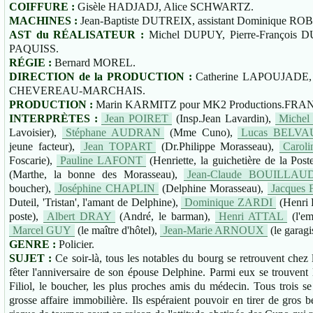
COIFFURE :
Gisèle HADJADJ, Alice SCHWARTZ.
MACHINES :
Jean-Baptiste DUTREIX, assistant Dominique RO
AST du RÉALISATEUR :
Michel DUPUY, Pierre-François
PAQUISS.
RÉGIE :
Bernard MOREL.
DIRECTION de la PRODUCTION :
Catherine LAPOUJADE, a
CHEVEREAU-MARCHAIS.
PRODUCTION :
Marin KARMITZ pour MK2 Productions.FRA
INTERPRÈTES :
Jean POIRET
(Insp.Jean Lavardin),
Miche
Lavoisier),
Stéphane AUDRAN
(Mme Cuno),
Lucas BELV
jeune facteur),
Jean TOPART
(Dr.Philippe Morasseau),
Carol
Foscarie),
Pauline LAFONT
(Henriette, la guichetière de la Post
(Marthe, la bonne des Morasseau),
Jean-Claude BOUILLAU
boucher),
Joséphine CHAPLIN
(Delphine Morasseau),
Jacques
Duteil, 'Tristan', l'amant de Delphine),
Dominique ZARDI
(Henri R
poste),
Albert DRAY
(André, le barman),
Henri ATTAL
(l'em
Marcel GUY
(le maître d'hôtel),
Jean-Marie ARNOUX
(le garagi
GENRE :
Policier.
SUJET :
Ce soir-là, tous les notables du bourg se retrouvent che
fêter l'anniversaire de son épouse Delphine. Parmi eux se trouvent l
Filiol, le boucher, les plus proches amis du médecin. Tous trois s
grosse affaire immobilière. Ils espéraient pouvoir en tirer de gros bé