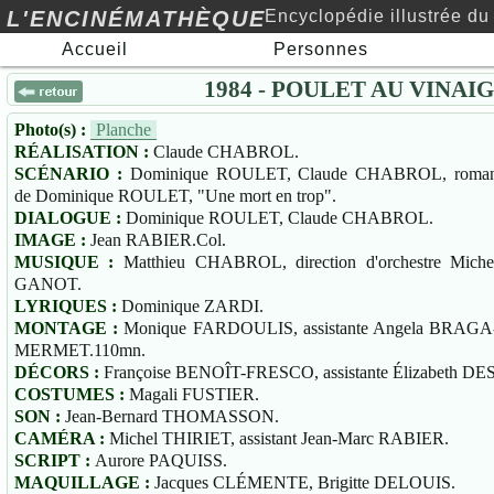
L'ENCINÉMATHÈQUE
Encyclopédie illustrée du
Accueil
Personnes
cinéma au xxe siècle…
1984 - POULET AU VINAI
Photo(s) :
Planche
RÉALISATION :
Claude CHABROL.
SCÉNARIO :
Dominique ROULET, Claude CHABROL, roma
de Dominique ROULET, "Une mort en trop".
DIALOGUE :
Dominique ROULET, Claude CHABROL.
IMAGE :
Jean RABIER.Col.
MUSIQUE :
Matthieu CHABROL, direction d'orchestre Miche
GANOT.
LYRIQUES :
Dominique ZARDI.
MONTAGE :
Monique FARDOULIS, assistante Angela BRAGA
MERMET.110mn.
DÉCORS :
Françoise BENOÎT-FRESCO, assistante Élizabeth 
COSTUMES :
Magali FUSTIER.
SON :
Jean-Bernard THOMASSON.
CAMÉRA :
Michel THIRIET, assistant Jean-Marc RABIER.
SCRIPT :
Aurore PAQUISS.
MAQUILLAGE :
Jacques CLÉMENTE, Brigitte DELOUIS.