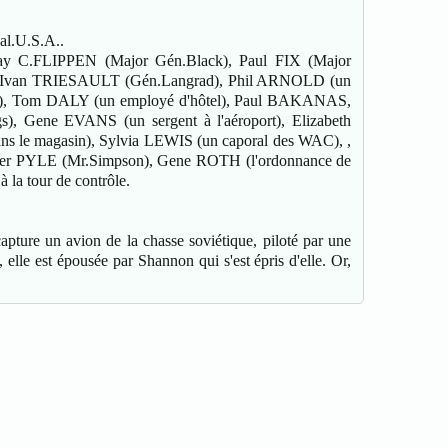
nal.U.S.A..
Jay C.FLIPPEN (Major Gén.Black), Paul FIX (Major
), Ivan TRIESAULT (Gén.Langrad), Phil ARNOLD (un
n), Tom DALY (un employé d'hôtel), Paul BAKANAS,
, Gene EVANS (un sergent à l'aéroport), Elizabeth
 le magasin), Sylvia LEWIS (un caporal des WAC), ,
nver PYLE (Mr.Simpson), Gene ROTH (l'ordonnance de
a tour de contrôle.
apture un avion de la chasse soviétique, piloté par une
lle est épousée par Shannon qui s'est épris d'elle. Or,