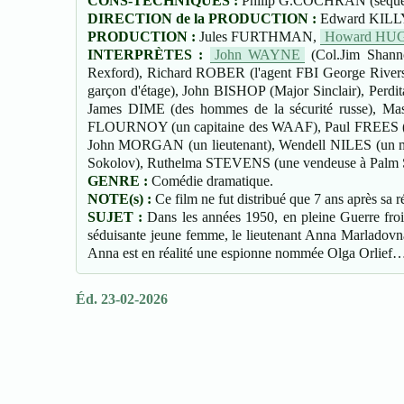
CONS-TECHNIQUES :
Philip G.COCHRAN (séquenc
DIRECTION de la PRODUCTION :
Edward KILL
PRODUCTION :
Jules FURTHMAN,
Howard HU
INTERPRÈTES :
John WAYNE
(Col.Jim Shann
Rexford), Richard ROBER (l'agent FBI George Riv
garçon d'étage), John BISHOP (Major Sinclair), 
James DIME (des hommes de la sécurité russe), Ma
FLOURNOY (un capitaine des WAAF), Paul FREES (Lt.
John MORGAN (un lieutenant), Wendell NILES (un ma
Sokolov), Ruthelma STEVENS (une vendeuse à Palm S
GENRE :
Comédie dramatique.
NOTE(s) :
Ce film ne fut distribué que 7 ans après sa ré
SUJET :
Dans les années 1950, en pleine Guerre froi
séduisante jeune femme, le lieutenant Anna Marladovna.
Anna est en réalité une espionne nommée Olga Orlief
Éd. 23-02-2026