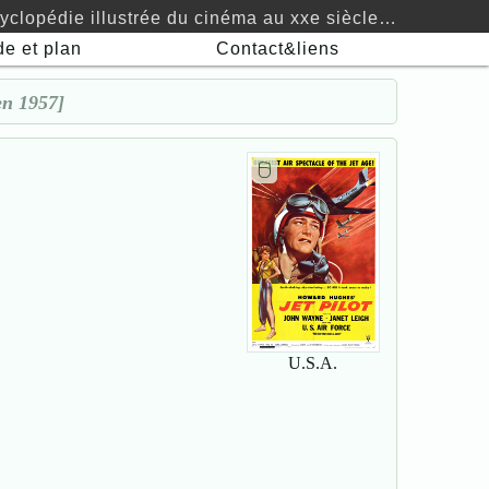
yclopédie illustrée du cinéma au xxe siècle…
de
et plan
Contact&liens
en 1957]
🖯
U.S.A.