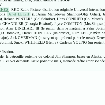
es aériennes), Brig.Gén.Clarence A.SHOOP.
Y.
GHES
, RKO Radio Picture, distribution originale Universal Internatio
on),
Janet LEIGH
(Lt.Anna Marladovna Shannon/Olga Orlief), 
ers), Roland WINTERS (Col.Sokolov), Hans CONRIED (Col.Matoff
Perdita CHANDLER (Georgia Rexford), Joyce COMPTON (Mrs.Simpso
son Alan DINEHART III (le gamin dans le magasin à Palm Springs)
Tiompkin), Darrell HUNTLEY (un officier), Ruth LEE (la mère dans
jor), Jack OVERMAN (le sergent qui prétend parler le russe), De
prings), Smoki WHITFIELD (Henry), Carleton YOUNG (un sergent à l
alisation.
de, la patrouille aérienne du colonel Jim Shannon, basée en Alaska, c
 Celle-ci demande l'asile politique mais, menacée d'être emprisonnée, e
…