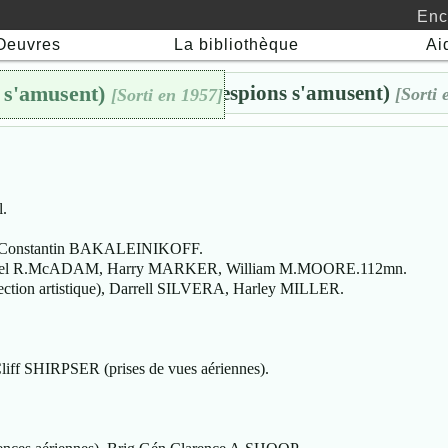
Enc
Oeuvres
La bibliothèque
Ai
1950 - JET PILOT (Les espions s'amusent)
 s'amusent)
🖯
[Sorti 
[Sorti en 1957]
.
re Constantin BAKALEINIKOFF.
chael R.McADAM, Harry MARKER, William M.MOORE.112mn.
tion artistique), Darrell SILVERA, Harley MILLER.
f SHIRPSER (prises de vues aériennes).