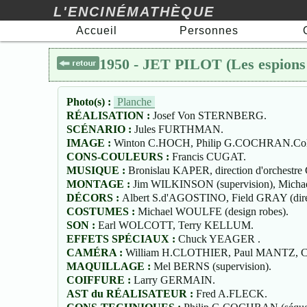
L'ENCINÉMATHÈQUE
Accueil
Personnes
1950 - JET PILOT (Les espions
Photo(s) :
Planche
RÉALISATION :
Josef Von STERNBERG.
SCÉNARIO :
Jules FURTHMAN.
IMAGE :
Winton C.HOCH, Philip G.COCHRAN.Col
CONS-COULEURS :
Francis CUGAT.
MUSIQUE :
Bronislau KAPER, direction d'orchest
MONTAGE :
Jim WILKINSON (supervision), Mi
DÉCORS :
Albert S.d'AGOSTINO, Field GRAY (direc
COSTUMES :
Michael WOULFE (design robes).
SON :
Earl WOLCOTT, Terry KELLUM.
EFFETS SPÉCIAUX :
Chuck YEAGER .
CAMÉRA :
William H.CLOTHIER, Paul MANTZ, Clif
MAQUILLAGE :
Mel BERNS (supervision).
COIFFURE :
Larry GERMAIN.
AST du RÉALISATEUR :
Fred A.FLECK.