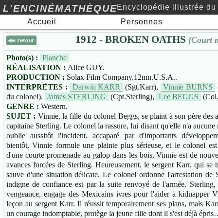
L'ENCINÉMATHÈQUE
Encyclopédie illustrée du
Accueil
Personnes
cinéma au xxe siècle…
1912 - BROKEN OATHS
[Court 
Photo(s) :
Planche
RÉALISATION :
Alice GUY.
PRODUCTION :
Solax Film Company.12mn.U.S.A..
INTERPRÈTES :
Darwin KARR
(Sgt.Karr),
Vinnie BURNS
du colonel),
James STERLING
(Cpt.Sterling),
Lee BEGGS
(Col
GENRE :
Western.
SUJET :
Vinnie, la fille du colonel Beggs, se plaint à son père de
capitaine Sterling. Le colonel la rassure, lui disant qu'elle n'a aucune r
oublie aussitôt l'incident, accaparé par d'importants développem
bientôt, Vinnie formule une plainte plus sérieuse, et le colonel est
d'une courte promenade au galop dans les bois, Vinnie est de nouv
avances forcées de Sterling. Heureusement, le sergent Karr, qui se t
sauve d'une situation délicate. Le colonel ordonne l'arrestation de St
indigne de confiance est par la suite renvoyé de l'armée. Sterling,
vengeance, engage des Mexicains ivres pour l'aider à kidnapper V
leçon au sergent Karr. Il réussit temporairement ses plans, mais Karr
un courage indomptable, protège la jeune fille dont il s'est déjà épri