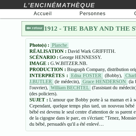
L'ENCINÉMATHÈQUE
Accueil
Personnes
1912 - THE BABY AND THE
Photo(s) :
Planche
RÉALISATION :
David Wark GRIFFITH.
SCÉNARIO :
George HENNESSY.
IMAGE :
G.W.BITZER.NB.
PRODUCTION :
Biograph Company, distribution or
INTERPRÈTES :
Edna FOSTER
(Bobby),
Char
J.BUTLER
(le médecin),
Grace HENDERSON
(la 
l'ouvrier),
William BECHTEL
(l'assistant du médecin
(des policiers).
SUJET :
L'amour que Bobby porte à sa maman et à son 
Cependant, quelque temps plus tard, un nouveau bébé a
bébé est devenu le seul centre d'attention de ss parent e
de la cigogne dans le parc, en s'écriant: "Tenez, Monsieu
du bébé, persuadés qu'il a été enlevé…