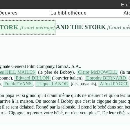
Enc
Oeuvres
La bibliothèque
Ai
1912 - THE BABY AND THE STORK
 STORK
🖯
[Court mé
[Court métrage]
iginale General Film Company.16mn.U.S.A..
les HILL MAILES
(le père de Bobby),
Claire McDOWELL
(la m
bonne),
Edward DILLON
(l'ouvrier italien),
Dorothy BERNARD
(
),
Frank EVANS
,
J.Jiquel LANOE
(des passants),
Alfred PAGET
papa est si grand qu'il craint même qu'ils ne meurent et qu'on les lui
rrive à la maison. On raconte à Bobby que c'est la cigogne du parc q
t il se sent délaissé. Rongé par la jalousie, il prend le bébé dans son b
r la Cigogne, reprenez votre bébé, on n'en veut plus!". De leur côté, ses