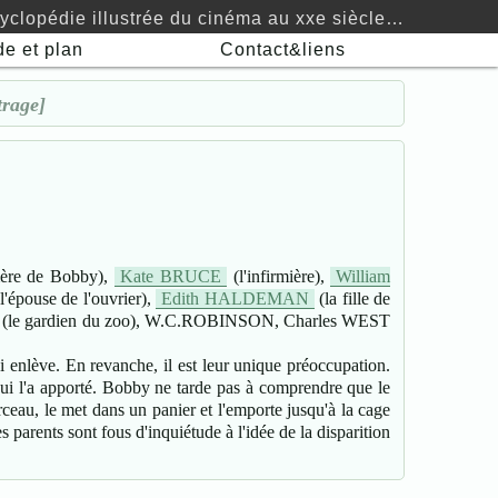
yclopédie illustrée du cinéma au xxe siècle…
de
et plan
Contact&liens
trage]
ère de Bobby),
Kate BRUCE
(l'infirmière),
William
l'épouse de l'ouvrier),
Edith HALDEMAN
(la fille de
(le gardien du zoo), W.C.ROBINSON, Charles WEST
 enlève. En revanche, il est leur unique préoccupation.
ui l'a apporté. Bobby ne tarde pas à comprendre que le
erceau, le met dans un panier et l'emporte jusqu'à la cage
 parents sont fous d'inquiétude à l'idée de la disparition